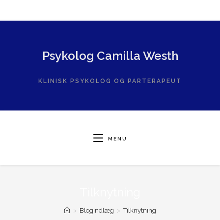
Skip
to
content
Psykolog Camilla Westh
KLINISK PSYKOLOG OG PARTERAPEUT
MENU
Tilknytning
>
Blogindlæg
>
Tilknytning